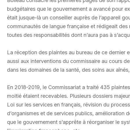
Boileau consacre les premières pages de son rappor
budgétaires que le gouvernement a avancé pour expl
était jusque-là un conseiller auprès de l’appareil g
communautés de langue française et rédigeait des r
toutes des responsabilités dont n’aura pas à s’acq
La réception des plaintes au bureau de ce dernier 
aussi aux interventions du commissaire au cours de
dans les domaines de la santé, des soins aux aînés,
En 2018-2019, le Commissariat a traité 435 plainte
moitié étaient recevables. Plusieurs dossiers majeu
Loi sur les services en français, révision du proce
d’organismes et de services publics, amélioration de
que le gouvernement s’apprête à réorganiser le sy