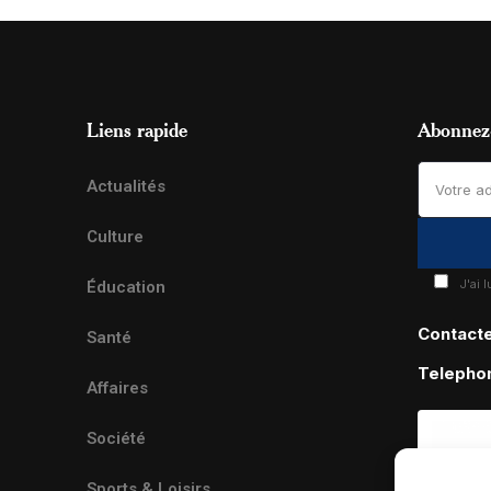
Liens rapide
Abonnez-
Actualités
Culture
J'ai 
Éducation
Contact
Santé
Telepho
Affaires
Société
Sports & Loisirs