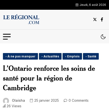
Jeudi, 6 août 2026
- À ne pas manquer
- Actualités
- Emplois
- Santé
L’Ontario renforce les soins de
santé pour la région de
Cambridge
Olaïsha
25 janvier 2025
0 Comments
26 Views