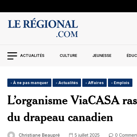
ACTUALITÉS
CULTURE
JEUNESSE
ÉDUC
- À ne pas manquer
- Actualités
- Affaires
- Emplois
L’organisme ViaCASA ras
du drapeau canadien
Christiane Beaupré
5 juillet 2025
0 Commen