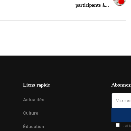
participants à...
Liens rapide
Abonnez-
Actualités
Culture
J'ai 
Éducation