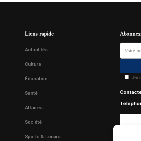
Liens rapide
Abonnez-
Actualités
Culture
J'ai 
Éducation
Contact
Santé
Telepho
Affaires
Société
Sports & Loisirs