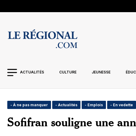
ACTUALITÉS
CULTURE
JEUNESSE
ÉDUC
- À ne pas manquer
- Actualités
- Emplois
- En vedette
Sofifran souligne une anné