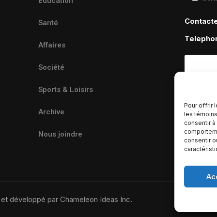
Éducation
Contact
Santé
Telepho
Affaires
Société
Sports & Loisirs
Pour offrir
Archive
les témoins
consentir à
comportemen
Nous joindre
consentir o
caractérist
Ac
u et développé par Chameleon Ideas Inc.