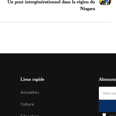
Un pont intergénérationnel dans la région du
Niagara
Liens rapide
Abonnez-
Actualités
Culture
J'ai 