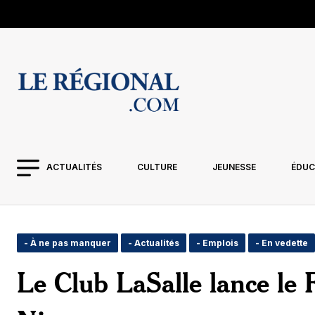
ACTUALITÉS
CULTURE
JEUNESSE
ÉDUC
- À ne pas manquer
- Actualités
- Emplois
- En vedette
Le Club LaSalle lance le F