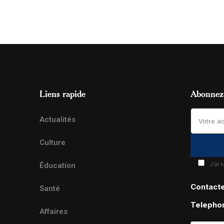
Liens rapide
Abonnez-
Actualités
Culture
J'ai 
Éducation
Contact
Santé
Telepho
Affaires