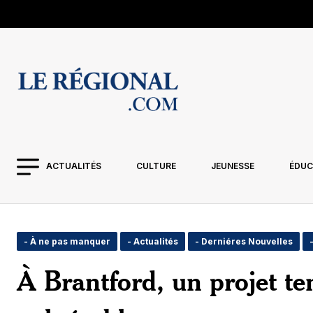
ACTUALITÉS
CULTURE
JEUNESSE
ÉDUC
- À ne pas manquer
- Actualités
- Derniéres Nouvelles
À Brantford, un projet t