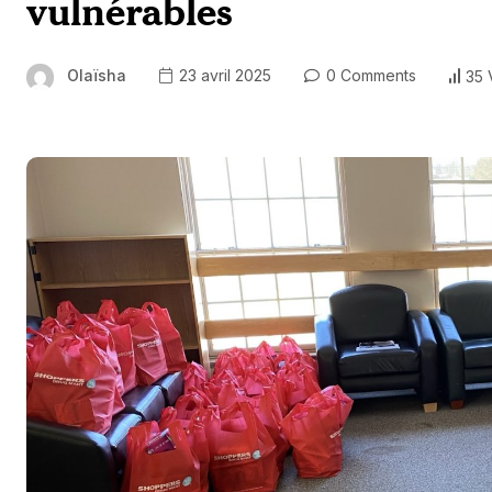
vulnérables
Olaïsha
23 avril 2025
0 Comments
35 