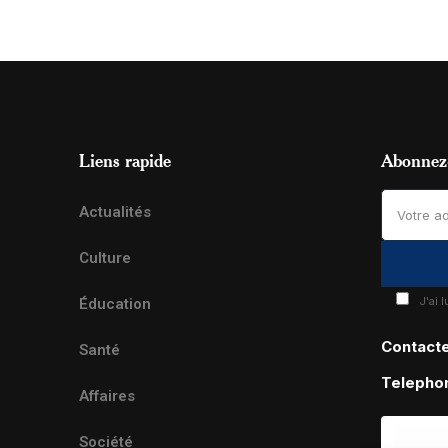
Liens rapide
Abonnez-
Actualités
Culture
J'ai 
Éducation
Contact
Santé
Telepho
Affaires
Société