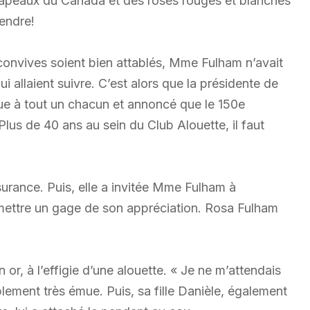
rapeaux du Canada et des roses rouges et blanches
rendre!
 convives soient bien attablés, Mme Fulham n’avait
i allaient suivre. C’est alors que la présidente de
nue à tout un chacun et annoncé que le 150e
Plus de 40 ans au sein du Club Alouette, il faut
ssurance. Puis, elle a invitée Mme Fulham à
remettre un gage de son appréciation. Rosa Fulham
 or, à l’effigie d’une alouette. « Je ne m’attendais
lement très émue. Puis, sa fille Danièle, également