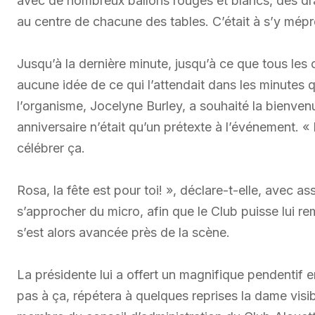
avec de nombreux ballons rouges et blancs, des d
au centre de chacune des tables. C’était à s’y mép
Jusqu’à la dernière minute, jusqu’à ce que tous les
aucune idée de ce qui l’attendait dans les minutes qu
l’organisme, Jocelyne Burley, a souhaité la bienve
anniversaire n’était qu’un prétexte à l’événement. « 
célébrer ça.
Rosa, la fête est pour toi! », déclare-t-elle, avec a
s’approcher du micro, afin que le Club puisse lui 
s’est alors avancée près de la scène.
La présidente lui a offert un magnifique pendentif en
pas à ça, répétera à quelques reprises la dame visib