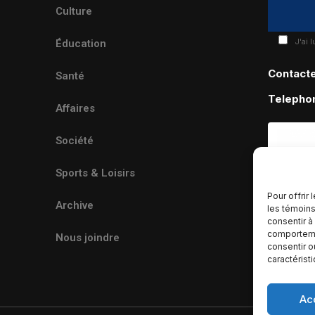
Culture
J'ai 
Éducation
Contact
Santé
Telepho
Affaires
Société
Sports & Loisirs
Pour offrir
Archive
les témoins
consentir à
comportemen
Nous joindre
consentir o
caractérist
Ac