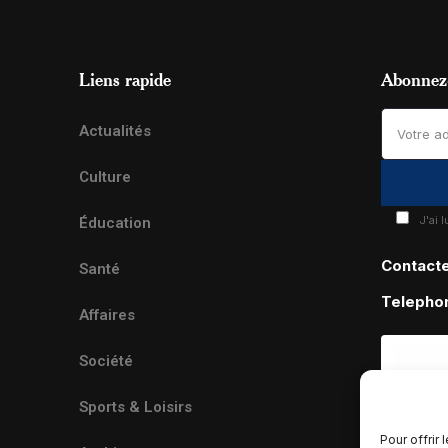
Liens rapide
Abonnez-
Actualités
Culture
J'ai 
Éducation
Contact
Santé
Telepho
Affaires
Société
Sports & Loisirs
Pour offrir