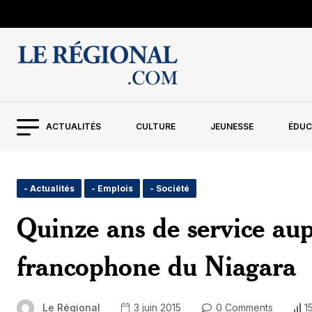
ACTUALITÉS
CULTURE
JEUNESSE
ÉDUC
- Actualités
- Emplois
- Société
Quinze ans de service au
francophone du Niagara
Le Régional
3 juin 2015
0 Comments
1