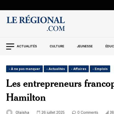
ACTUALITÉS
CULTURE
JEUNESSE
ÉDUC
- À ne pas manquer
- Actualités
- Affaires
- Emplois
Les entrepreneurs franco
Hamilton
Olaïsha
26 juillet 2025
0 Comments
38