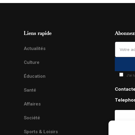
Liens rapide
Abonnez-
Actualités
Culture
J'ai 
Éducation
Contact
Santé
Telepho
Affaires
Société
Sports & Loisirs