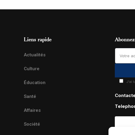
Liens rapide
Abonnez-
Actualités
Culture
J'ai 
Éducation
Contact
Santé
Telepho
Affaires
Société