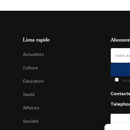
Liens rapide
Abonnez-
Actualités
Culture
J'ai 
Éducation
Contact
Santé
Telepho
Affaires
Société