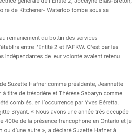
ctrice générale de l’Entité 2, Jocelyne Blais-Breton,
ritoire de Kitchener- Waterloo tombe sous sa
e au remaniement du bottin des services
ablira entre l’Entité 2 et l’AFKW. C’est par les
es indépendantes de leur volonté avaient retenu
 de Suzette Hafner comme présidente, Jeannette
r à titre de trésorière et Thérèse Sabaryn comme
t été comblés, en l’occurrence par Yves Béretta,
gitte Bryant. « Nous avons une année très occupée
le 400e de la présence francophone en Ontario et je
n ou d’une autre », a déclaré Suzette Hafner à