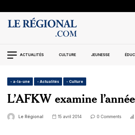
ACTUALITÉS
CULTURE
JEUNESSE
ÉDUC
- a-la-une
- Actualités
- Culture
L’AFKW examine l’année p
Le Régional
15 avril 2014
0 Comments