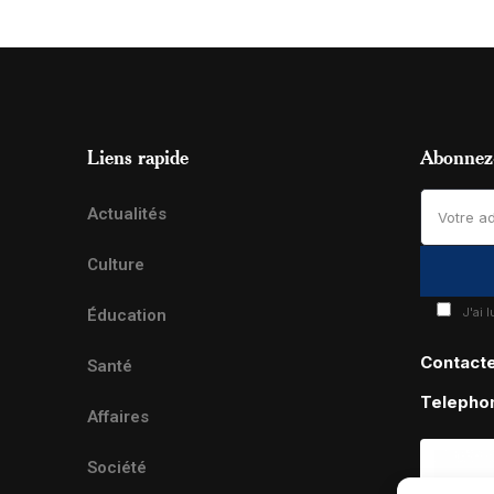
Liens rapide
Abonnez-
Actualités
Culture
J'ai 
Éducation
Contact
Santé
Telepho
Affaires
Société