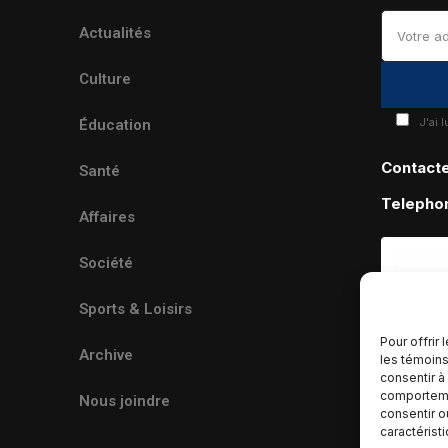
Actualités
Culture
J'ai 
Éducation
Contact
Santé
Telepho
Affaires
Société
Sports & Loisirs
Pour offrir
Archive
les témoins
consentir à
comportemen
Nous joindre
consentir o
caractérist