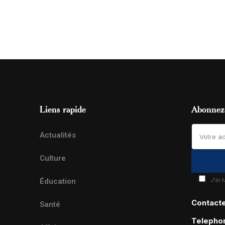
Liens rapide
Abonnez-
Actualités
Culture
J'ai 
Éducation
Contact
Santé
Telepho