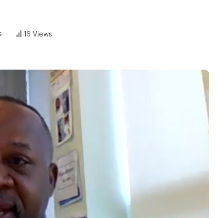
s
16 Views