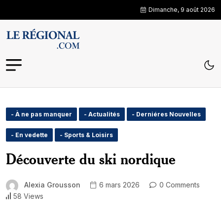
Dimanche, 9 août 2026
- À ne pas manquer
- Actualités
- Derniéres Nouvelles
- En vedette
- Sports & Loisirs
Découverte du ski nordique
Alexia Grousson
6 mars 2026
0 Comments
58 Views