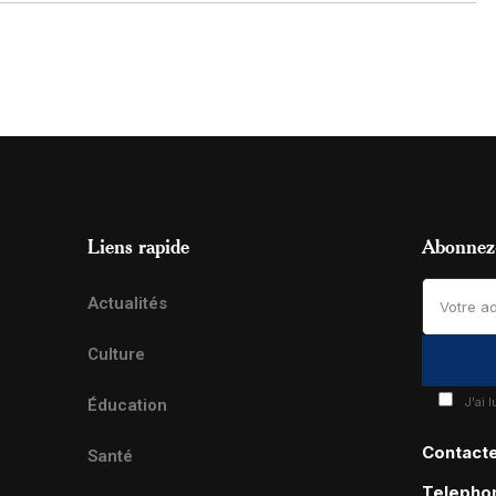
Liens rapide
Abonnez-
Actualités
Culture
J'ai 
Éducation
Contact
Santé
Telepho