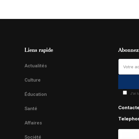
Liens rapide
Abonnez-
Actualités
Culture
J'ai 
Éducation
Contact
Santé
Telepho
Affaires
Société