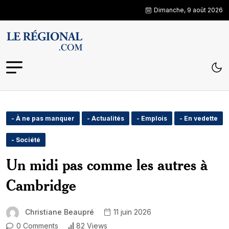
Dimanche, 9 août 2026
- À ne pas manquer
- Actualités
- Emplois
- En vedette
- Société
Un midi pas comme les autres à
Cambridge
Christiane Beaupré
11 juin 2026
0 Comments
82 Views