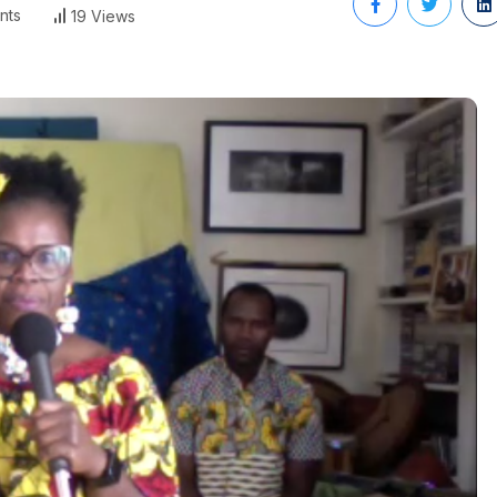
nts
19 Views