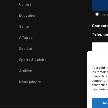
Culture
J'ai 
Éducation
Contact
Santé
Telepho
Affaires
Société
Sports & Loisirs
Pour offrir
Archive
les témoins
consentir à
comportemen
Nous joindre
consentir o
caractérist
Ac