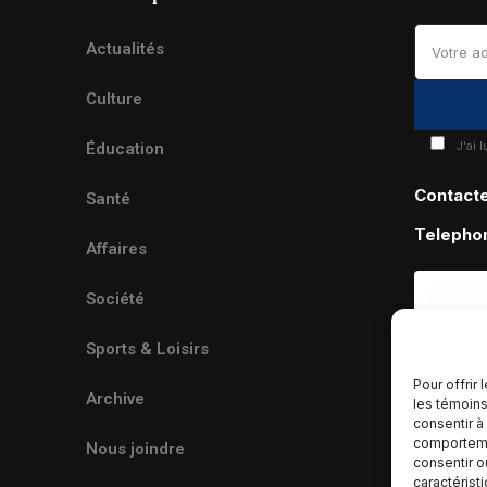
Actualités
Culture
J'ai 
Éducation
Contact
Santé
Telepho
Affaires
Société
Sports & Loisirs
Pour offrir
Archive
les témoins
consentir à
comportemen
Nous joindre
consentir o
caractérist