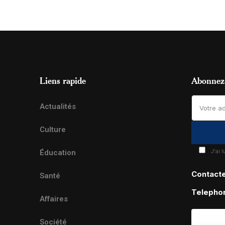
Liens rapide
Abonnez-
Actualités
Culture
J'ai 
Éducation
Contact
Santé
Telepho
Affaires
Société