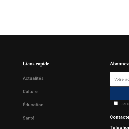
Liens rapide
Abonnez-
Actualités
Culture
J'ai 
Éducation
Contact
Santé
Telepho