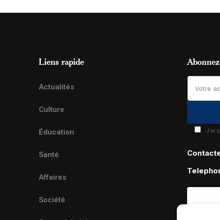
Liens rapide
Abonnez-
Actualités
Culture
J'ai 
Éducation
Contact
Santé
Telepho
Affaires
Société