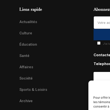
Liens rapide
Abonnez-
Actualités
Culture
J'ai 
Éducation
Contact
Santé
Telepho
Affaires
Société
Sports & Loisirs
Pour offrir
Archive
les témoins
consentir à