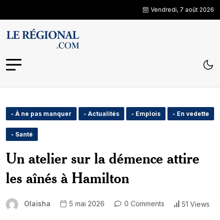
Vendredi, 7 août 2026
- À ne pas manquer
- Actualités
- Emplois
- En vedette
- Santé
Un atelier sur la démence attire
les aînés à Hamilton
Olaïsha
5 mai 2026
0 Comments
51 Views