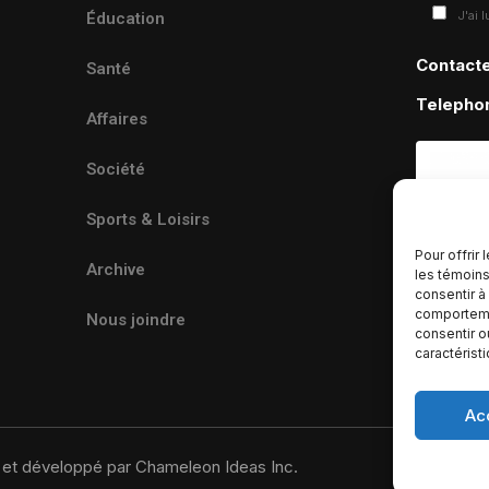
J'ai 
Éducation
Contact
Santé
Telepho
Affaires
Société
Sports & Loisirs
Pour offrir
Archive
les témoins
consentir à
comportemen
Nous joindre
consentir o
caractérist
Ac
u et développé par Chameleon Ideas Inc.