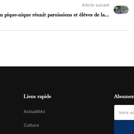
Article suivant
n pique-nique réunit paroissiens et élèves de la...
Liens rapide
Abonnez-
Actualités
Culture