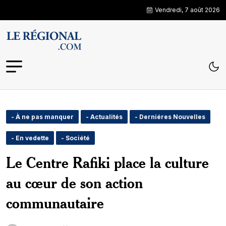
Vendredi, 7 août 2026
- À ne pas manquer
- Actualités
- Derniéres Nouvelles
- En vedette
- Société
Le Centre Rafiki place la culture
au cœur de son action
communautaire